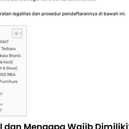
atan legalitas dan prosedur pendaftarannya di bawah ini.
liki?
 Terbaru
kala Bisnis
& Kecil)
h & Besar)
 OSS RBA
Furniture
u?
r?
?
el dan Mengapa Wajib Dimiliki