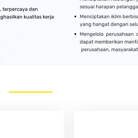
sesuai harapan pelangga
, terpercaya dan
Menciptakan iklim berbis
asilkan kualitas kerja
yang hangat dengan selur
Mengelola perusahaan de
dapat memberikan manfa
perusahaan, masyarakat
KENAPA
HARUS KAMI?