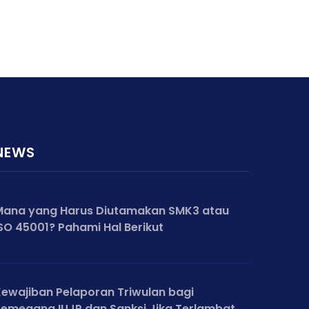
NEWS
Mana yang Harus Diutamakan SMK3 atau
SO 45001? Pahami Hal Berikut
ewajiban Pelaporan Triwulan bagi
emegang IUJP dan Sanksi Jika Terlambat