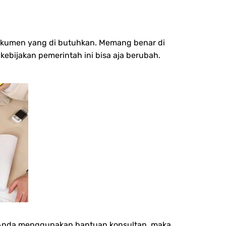
i dokumen yang di butuhkan. Memang benar di
ebijakan pemerintah ini bisa aja berubah.
la Anda menggunakan bantuan konsultan, maka