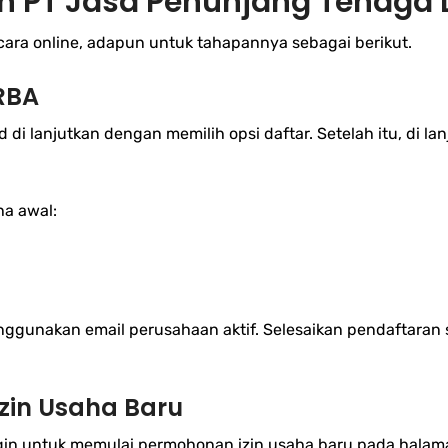
 PT Jasa Penunjang Tenaga L
ara online, adapun untuk tahapannya sebagai berikut.
RBA
d di lanjutkan dengan memilih opsi daftar. Setelah itu, di 
ha awal:
gunakan email perusahaan aktif. Selesaikan pendaftaran 
zin Usaha Baru
in untuk memulai permohonan izin usaha baru pada halam