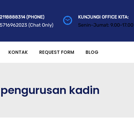
2118888314 (PHONE)
KUNJUNGI OFFICE KITA:
5716962023 (Chat Only)
Senin-Jumat: 9.00-17.00
KONTAK
REQUEST FORM
BLOG
n pengurusan kadin