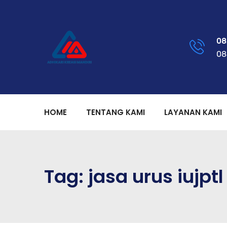
08
08
HOME
TENTANG KAMI
LAYANAN KAMI
Tag:
jasa urus iujptl