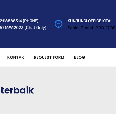
2118888314 (PHONE)
KUNJUNGI OFFICE KITA:
5716962023 (Chat Only)
Senin-Jumat: 9.00-17.00
KONTAK
REQUEST FORM
BLOG
 terbaik