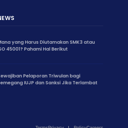
NEWS
Mana yang Harus Diutamakan SMK3 atau
SO 45001? Pahami Hal Berikut
ewajiban Pelaporan Triwulan bagi
emegang IUJP dan Sanksi Jika Terlambat
TermsPrivacy
PolicyCareers