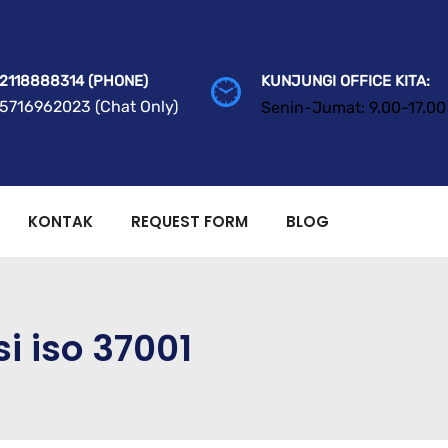
2118888314 (PHONE)
KUNJUNGI OFFICE KITA:
5716962023 (Chat Only)
Senin-Jumat: 9.00-17.00
KONTAK
REQUEST FORM
BLOG
si iso 37001